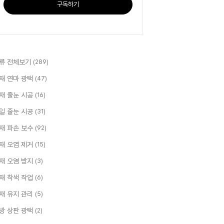
구독하기
류 전체보기
(289)
재 연마 광택
(47)
재 줄눈 시공
(16)
일 줄눈 시공
(31)
재 파손 보수
(92)
재 오염 제거
(15)
재 오염 방지
(3)
재 착색 작업
(6)
재 유지 관리
(5)
방 상판 광택
(2)